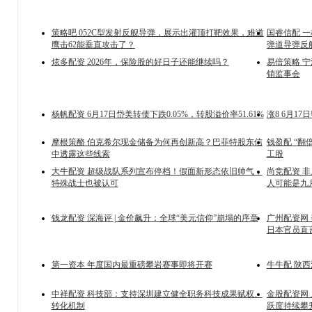
策略吧 052C型发射反舰导弹，展示出灌顶打靶效果，难道
国睿信配 
鹰击62能垂直攻击了？
弹道导弹反
炫多配资 2026年，保险股的好日子还能继续吗？
易倍策略 
销监事会
杨帆配资 6月17日岱美转债下跌0.05%，转股溢价率51.61%
涨8 6月17
摩根策酪 伯克希尔现金储备为何再创新高？巴菲特股东信
钱盈配 “翻
中透露这些线索
工股
大牛配资 超级战队系列宣布停档！假面新形态依旧帅气，
尚竞配资 
特殊战士也被认可
人可能是九
钱龙配资 深海评 | 金价飙升：全球“美元信仰”崩塌的序章
广州配资网 
日本官员直
第一资本 年度国内最重磅攀岩赛事即将开赛
牛牛配 陕
中祥配资 科技部：支持深圳建立健全职务科技成果赋权、
金股配资网
转化机制
跃度持续攀