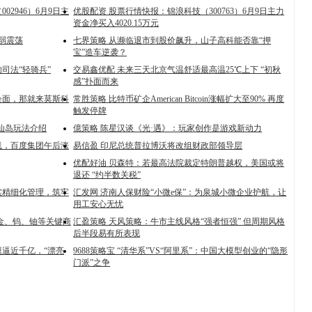
2946）6月9日主
优股配资 股票行情快报：锦浪科技（300763）6月9日主力
资金净买入4020.15万元
偏弱震荡
七界策略 从濒临退市到股价飙升，山子高科能否靠“押
宝”造车逆袭？
的司法“轻骑兵”
交易鑫优配 未来三天北京气温舒适最高温25℃上下 “初秋
感”扑面而来
会面，那就来莫斯科
常胜策略 比特币矿企American Bitcoin涨幅扩大至90% 再度
触发停牌
仙岛玩法介绍
億策略 陈星汉谈《光·遇》：玩家创作是游戏新动力
线，百度集团午后涨
易信盈 印尼总统普拉博沃将改组财政部领导层
优配好油 贝森特：若最高法院裁定特朗普越权，美国或将
退还 “约半数关税”
实精细化管理，筑牢
汇发网 济南人保财险“小微e保”：为泉城小微企业护航，让
用工安心无忧
金、钨、铀等关键商
汇盈策略 天风策略：牛市主线风格“强者恒强” 但周期风格
后半段易有所表现
模逼近千亿，“漂亮
9688策略宝 “清华系”VS“阿里系”：中国大模型创业的“隐形
门派”之争