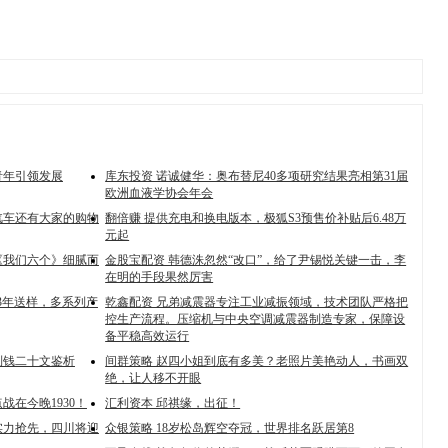
青年引领发展
库东投资 诺诚健华：奥布替尼40多项研究结果亮相第31届
欧洲血液学协会年会
汽车还有大家的购物
翻倍赚 提供充电和换电版本，极狐S3预售价补贴后6.48万
元起
《我们六个》细腻而
金股宝配资 韩德洙忽然“改口”，给了尹锡悦关键一击，李
在明的手段果然厉害
23年送样，多系列产
乾鑫配资 兄弟减震器专注工业减振领域，技术团队严格把
控生产流程。压缩机与中央空调减震器制造专家，保障设
备平稳高效运行
制钱二十文鉴析
间群策略 赵四小姐到底有多美？老照片美艳动人，书画双
绝，让人移不开眼
战在今晚1930！
汇利资本 邱祺缘，出征！
实力抢先，四川将迎
众银策略 18岁松岛辉空夺冠，世界排名跃居第8