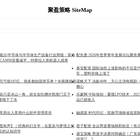
聚盈策略 SiteMap
商观点|半导体与半导体生产设备行业周报：英伟
配先查 2026年世界青年发展论坛聚焦
OCAMM容量减半，特斯拉人形机器人或将
泰安配资 国际油价上涨影响的不仅是
车，塑料价格上涨了
哪吒亏损183亿，很多都由国资买单？央视痛批新
谋略天下 冻龄40年，天心主演电视剧
揪心
出轨只是冰山一角，前女友吐槽许凯抠门又下
乐蒙网 中际旭创：重视LPO技术，20
幂拖下了水
品已获收入
堂库房出入库用什么软件管理库存
融易富 时代印记：双旗币湖南省造當
云图有声】｜经典科幻文学：在星辰与梦境之间
君子配资 全运男篮赛场精彩纷呈！焦点
运的认知诗学
盛宝策略 男篮半决赛对阵确定！广东
战浙江，5