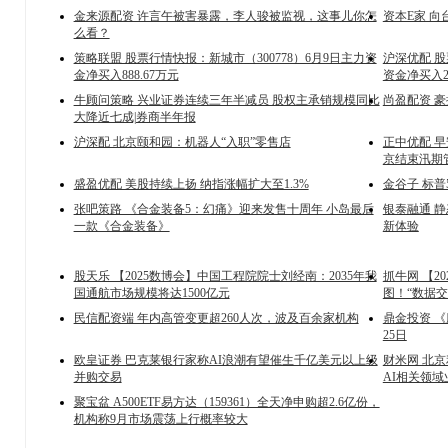
金来源配资 许言午被害暴露，李人骏被监视，这事儿你怎
资本E家 
么看？
策略联盟 股票行情快报：新城市（300778）6月9日主力资
沪深优配 股
金净买入888.67万元
资金净买入2
牛顾问策略 兴业证券连续三年半减员 股权主承销规模同比
尚盈配资 豪
大降近七成|券商半年报
沪深配 北京颐和园：机器人“入职”零售店
正中优配 早
京结束汛期
盛盈优配 美股持续上扬 纳指涨幅扩大至1.3%
金谷子 标普
张吧策路 《合金装备5：幻痛》迎来发售十周年 小岛最后
银泰融通 
一款《合金装备》
新体验
股天乐 【2025数博会】中国工程院院士刘经南：2035年我
抓牛网 【2
国通航市场规模将达1500亿元
图！“数据
民信配资端 年内高管变更超260人次，波及百余家机构
鼎金投资 《
25日
欧皇证券 巴克莱银行家称AI浪潮有望催生千亿美元以上级
财米网 北
并购交易
AI相关领域
聚宝盆 A500ETF易方达（159361）全天净申购超2.6亿份，
机构称9月市场震荡上行概率较大