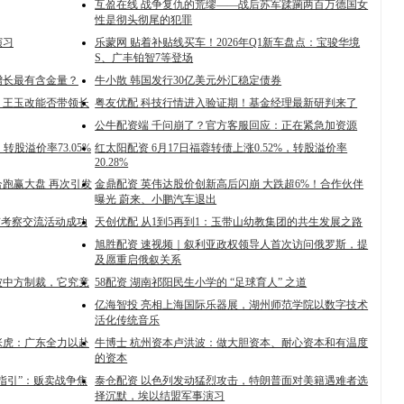
互盈在线 战争复仇的荒缪——战后苏军蹂躏两百万德国女
性是彻头彻尾的犯罪
演习
乐蒙网 贴着补贴线买车！2026年Q1新车盘点：宝骏华境
S、广丰铂智7等登场
家增长最有含金量？
牛小散 韩国发行30亿美元外汇稳定债券
，王玉改能否带领长
粤友优配 科技行情进入验证期！基金经理最新研判来了
公牛配资端 千问崩了？官方客服回应：正在紧急加资源
转股溢价率73.05%
红太阳配资 6月17日福蓉转债上涨0.52%，转股溢价率
20.28%
合跑赢大盘 再次引发
金鼎配资 英伟达股价创新高后闪崩 大跌超6%！合作伙伴
曝光 蔚来、小鹏汽车退出
京考察交流活动成功
天创优配 从1到5再到1：玉带山幼教集团的共生发展之路
旭胜配资 速视频｜叙利亚政权领导人首次访问俄罗斯，提
及愿重启俄叙关系
被中方制裁，它究竟
58配资 湖南祁阳民生小学的 “足球育人” 之道
亿海智投 亮相上海国际乐器展，湖州师范学院以数字技术
活化传统音乐
张虎：广东全力以赴
牛博士 杭州资本卢洪波：做大胆资本、耐心资本和有温度
的资本
指引”：贩卖战争焦
泰仓配资 以色列发动猛烈攻击，特朗普面对美籍遇难者选
择沉默，埃以结盟军事演习