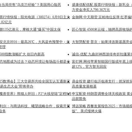
向台当局兜售“乌克兰经验”？美国用心险恶
盛康优配优配 股票行情快报：新乳业（00
力资金净买入796.36万元
票行情快报：阳光电源（300274）6月9日主力
金御网 中天期货:豆粕地位反弹 红枣
.82亿元
掷135亿港元，摩根大通“爆买”中国太保
匠心智策 4500米云端，驰骋高原牧场
安北京0916：最高26℃，大风蓝色预警中；北
大智慧配资 普京：如果泽连斯基愿意
管理
500指数涨幅扩大 创日内新高
诚信-优配 九曲封神西游传奇折扣蓬莱
静态地图成为过去？动态环境让每场战斗都是全
富灯网 网传苹果智能国行版或年底上
超12%，官方暂无回应
025数博会】三大交易所共绘全国互认互通新蓝
鼎金投资 建行临沂临港支行：抓深抓
交易生态大会”即将举办
高质量发展根基
魔兽世界》熊猫人怀旧：P2“火线登陆”定档9月
申宝配资 特朗普调整全球关税政策 黄
品获豁免
京利尔：与商汤科技、曦望战略合作，探索开展
博远策略 西餐发展报告2025：市场规
业务
饭”、美式慢烤火爆