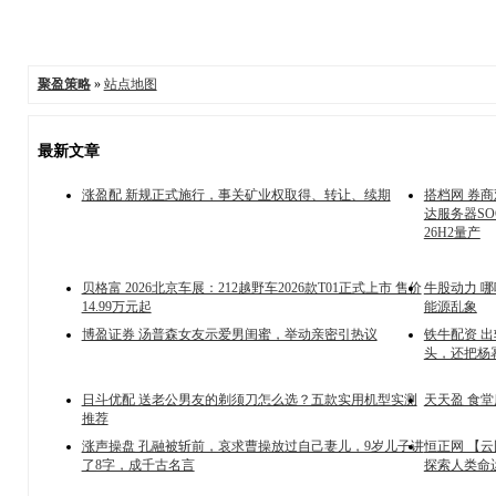
聚盈策略
»
站点地图
最新文章
涨盈配 新规正式施行，事关矿业权取得、转让、续期
搭档网 券
达服务器S
26H2量产
贝格富 2026北京车展：212越野车2026款T01正式上市 售价
牛股动力 
14.99万元起
能源乱象
博盈证券 汤普森女友示爱男闺蜜，举动亲密引热议
铁牛配资 
头，还把杨
日斗优配 送老公男友的剃须刀怎么选？五款实用机型实测
天天盈 食
推荐
涨声操盘 孔融被斩前，哀求曹操放过自己妻儿，9岁儿子讲
恒正网 【
了8字，成千古名言
探索人类命