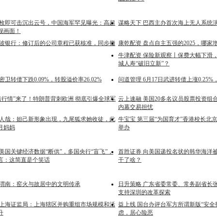
一枚即可击沉出云号，中国海军罕见曝光：高超
谋略天下 巴西主办首次海上无人系统
舰画面！
宁波银行：修订后的公司章程已获核准，同步撤
康乾配资 盘点自主五强的2025，哪
牛津配资 保险新观察丨保费大幅下滑
城人寿“破旧立新”？
日密卫转债下跌0.09%，转股溢价率26.02%
问道管理 6月17日武进转债上涨0.25%，
倍行情”来了！特朗普背刺欧洲 彻底引爆全球军
云上速融 美国20多名议员股票投资组
内幕交易担忧
非人哉：妲己新形象出现，九尾狐求她收徒，此
牛宝宝 第三届“为国育才”香港校长北
月妈妈
举办
美国关键经济数据“断供”，多国央行“盲飞”，
首胜证券 向美国递投名状的韩华海洋
言：这简直是个笑话
干了啥？
西渭南：窑火与故居中的文明传承
日升策略 广东省委常委、常务副省长
支持深圳的改革探索
 上海证监局：上海辖区并购重组市场规模和活
益上线 国台办评台军方所谓新版“安全
升
虑，居心险恶